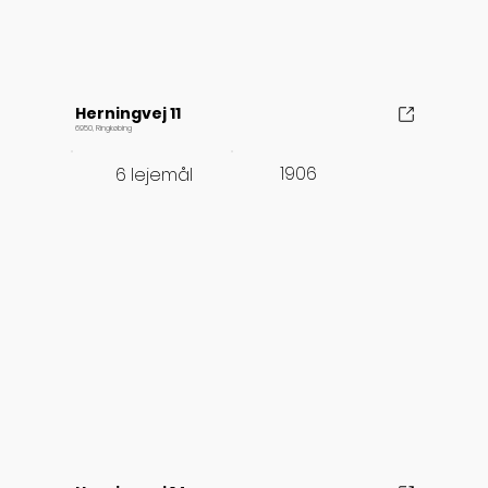
Herningvej 11
6950, Ringkøbing
1906
6 lejemål