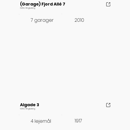
(Garage) Fjord Allé 7
6950, Ringkøbing
2010
7 garager
Algade 3
6950, Ringkøbing
1917
4 lejemål