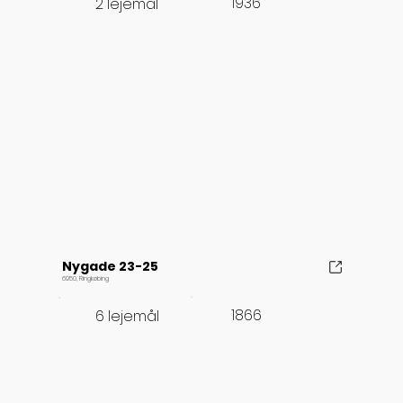
1936
2 lejemål
Nygade 23-25
6950, Ringkøbing
1866
6 lejemål