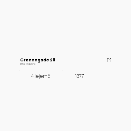
Grønnegade 28
6950, Ringkøbing
1877
4 lejemål