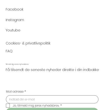
Facebook
Instagram
Youtube
Cookies- & privatlivspolitik
FAQ
Tilmeld dig vores nyhedsbrev
Få tilsendt de seneste nyheder direkte i din indbakke
Mail adresse
*
Ja, tilmeld mig jeres nyhedsbrev.
*