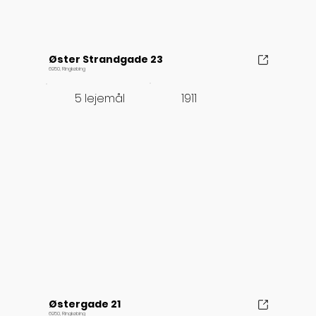
Øster Strandgade 23
6950, Ringkøbing
1911
5 lejemål
Østergade 21
6950, Ringkøbing