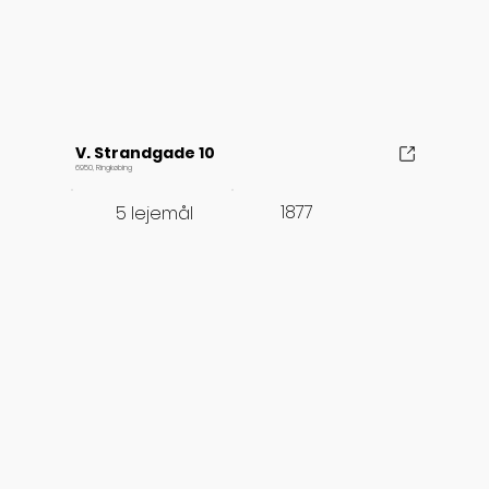
V. Strandgade 10
6950, Ringkøbing
1877
5 lejemål