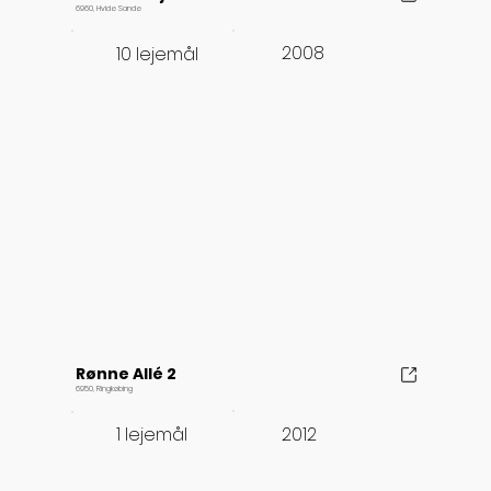
6960, Hvide Sande
2008
10 lejemål
Rønne Allé 2
6950, Ringkøbing
2012
1 lejemål