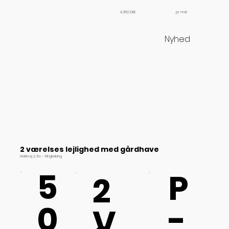
pr. mdr
4.350 DKK
Nyhed
2 værelses lejlighed med gårdhave
Holstvej 2, 1.tv. - Ringkøbing
5
P
2
0
-
V