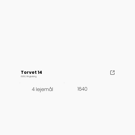
Torvet 14
6950, Ringkøbing
1640
4 lejemål