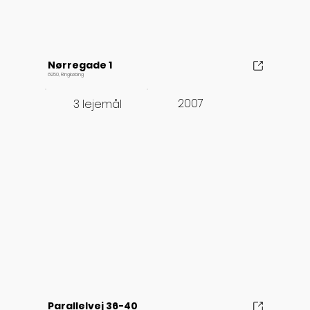
Nørregade 1
6950, Ringkøbing
2007
3 lejemål
Parallelvej 36-40