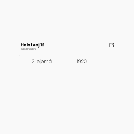
Holstvej 12
6950, Ringkøbing
1920
2 lejemål