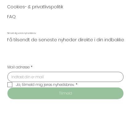
Cookies- & privatlivspolitik
FAQ
Tilmeld dig vores nyhedsbrev
Få tilsendt de seneste nyheder direkte i din indbakke
Mail adresse
*
Ja, tilmeld mig jeres nyhedsbrev.
*
Tilmeld