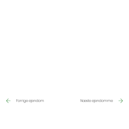
Næste ejendomme
Forrige ejendom