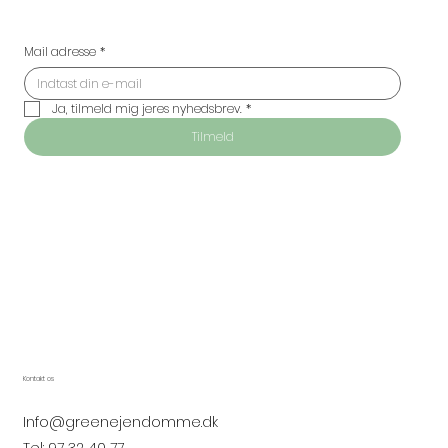
Mail adresse
*
Ja, tilmeld mig jeres nyhedsbrev.
*
Tilmeld
Kontakt os
Info@greenejendomme.dk
Tel:
97 32 40 77