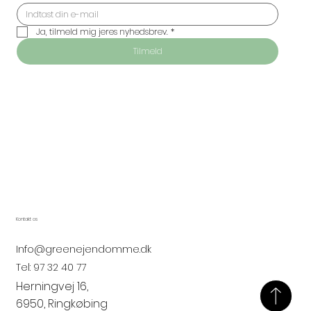
Ja, tilmeld mig jeres nyhedsbrev.
*
Tilmeld
Kontakt os
Info@greenejendomme.dk
Tel:
97 32 40 77
Herningvej 16,
6950, Ringkøbing