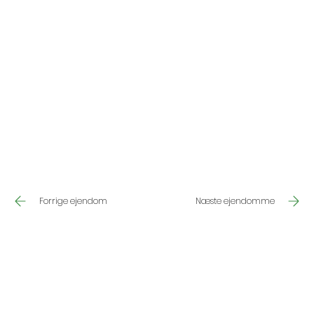
Næste ejendomme
Forrige ejendom