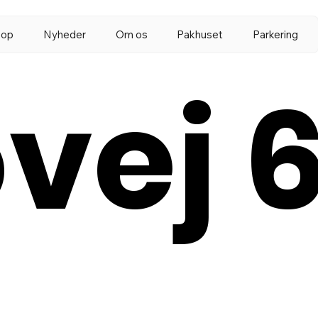
 op
Nyheder
Om os
Pakhuset
Parkering
vej 