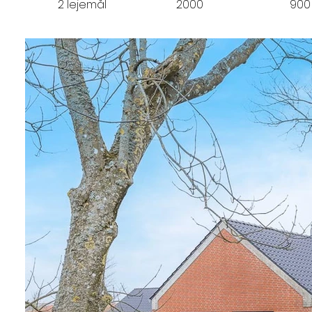
2 lejemål
2000
900