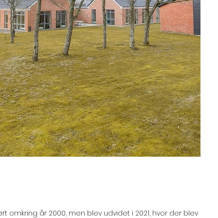
ørt omkring år 2000, men blev udvidet i 2021, hvor der blev