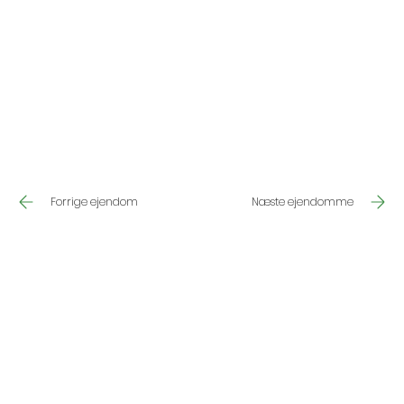
Næste ejendomme
Forrige ejendom