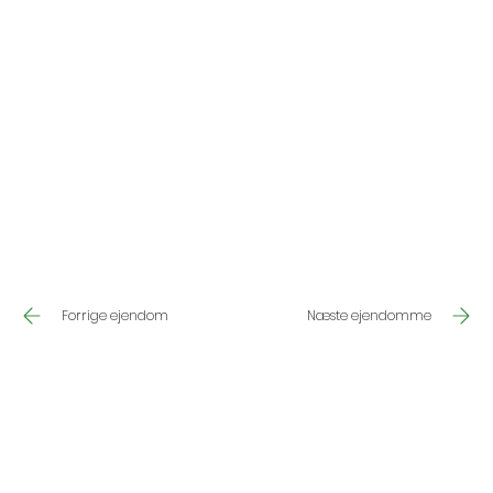
Næste ejendomme
Forrige ejendom