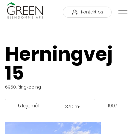
Kontakt os
Herningvej
15
6950, Ringkøbing
5 lejemål
1907
370 m²