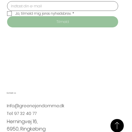
Ja, tilmeld mig jeres nyhedsbrev.
*
Tilmeld
Kontakt os
Info@greenejendomme.dk
Tel:
97 32 40 77
Herningvej 16,
6950, Ringkøbing